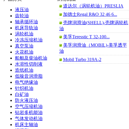
道达尔（涡轮机油）PRESLIA
液压油
加德士Regal R&O 32 46 6...
齿轮油
轴承循环油
壳牌润滑油(SHELL)-壳牌涡轮机
机床导轨油
油
涡轮机油
美孚Teresstic T 32-100...
冷冻压缩机油
美孚润滑油（MOBIL)-美孚透平
真空泵油
油
火花机油
船舶及柴油机油
Mobil Turbo 319A-2
水溶性切削液
造纸机油
低噪音润滑脂
电气绝缘油
针织机油
白矿油
防火液压油
空气压缩机油
钻岩多机能油
气体发动机油
机床主轴油