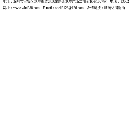
地址：深圳市宝安区龙华街道龙观东路金龙华广场二期金龙阁1307室 电话：136626
网址：www.whd288.com E-mail：shell2123@126.com 友情链接：
旺鸿达润滑油