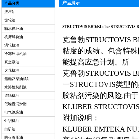
产品展示
产品分类
液压油
齿轮油
STRUCTOVIS BHD/KLuber STRUCTOV
轴承循环油
机床导轨油
克鲁勃STRUCTOVI
涡轮机油
粘度的成绩。包含特殊
冷冻压缩机油
能提高应急计划。所
真空泵油
火花机油
克鲁勃STRUCTOVI
船舶及柴油机油
一STRUCTOVIS
水溶性切削液
胶粘剂污染的风险,由于
造纸机油
低噪音润滑脂
KLUBER STRUCT
电气绝缘油
附加说明：
针织机油
KLUBER EMTEKA
白矿油
防火液压油