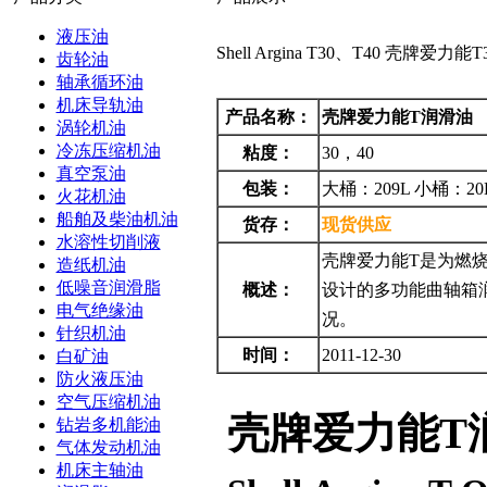
液压油
Shell Argina T30、T40 壳牌
齿轮油
轴承循环油
机床导轨油
产品名称：
壳牌爱力能T润滑油
涡轮机油
冷冻压缩机油
粘度：
30，40
真空泵油
包装：
大桶：209L 小桶：20
火花机油
船舶及柴油机油
货存：
现货供应
水溶性切削液
壳牌爱力能T是为燃
造纸机油
低噪音润滑脂
概述：
设计的多功能曲轴箱
电气绝缘油
况。
针织机油
时间：
2011-12-30
白矿油
防火液压油
空气压缩机油
壳牌爱力能T
钻岩多机能油
气体发动机油
机床主轴油