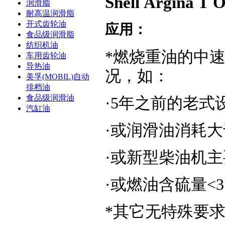
Shell Argina T O
润滑脂
耐高温润滑脂
开式齿轮油
应用：
食品级润滑脂
纺织机油
*燃烧重油的中
车用齿轮油
导热油
况，如：
美孚(MOBIL)自动
排档油
食品级润滑油
·5年之前的老式
汽缸油
·或润滑油消耗大于
·或新型柴油机主
·或燃油含硫量<
*其它无特殊要