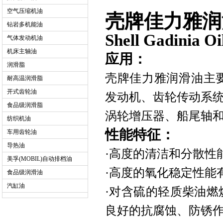
空气压缩机油
壳牌佳力雅润
钻岩多机能油
Shell Gadinia Oi
气体发动机油
机床主轴油
应用：
润滑脂
壳牌佳力雅润滑油主
耐高温润滑脂
开式齿轮油
发动机、齿轮传动系
食品级润滑脂
涡轮增压器、船尾轴
纺织机油
性能
特征
：
车用齿轮油
导热油
·高度的清洁和分散性
美孚(MOBIL)自动排档油
·高度的氧化稳定性能
食品级润滑油
汽缸油
·对含硫的轻质柴油
良好的抗腐蚀、防锈