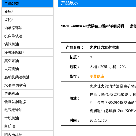
产品展示
产品分类
液压油
齿轮油
Shell Gadinia 40 壳牌佳力雅40详细说明 （
轴承循环油
机床导轨油
涡轮机油
产品名称：
壳牌佳力雅润滑油
冷冻压缩机油
粘度：
30
真空泵油
包装：
大桶：209L 小桶：20L
火花机油
货存：
现货供应
船舶及柴油机油
水溶性切削液
壳牌佳力雅润滑油是由矿物
造纸机油
包括：降低倾点添加剂，
概述：
低噪音润滑脂
荆。是专为燃烧轻质柴油的
电气绝缘油
机润滑油(总碱值12mg KOH／
针织机油
时间：
2011-12-30
白矿油
防火液压油